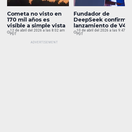
Cometa no visto en
Fundador de
170 mil años es
DeepSeek confirma
visible a simple vista
lanzamiento de V4
12 de abril del 2026 a las 8:02 am
para finales de abril
10 de abril del 2026 a las 9:47 pm
PDT
PDT