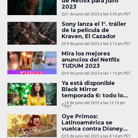
de Netflix para julio
2023
21 de junio del 2023 a las 3:39 pm PDT
Sony lanza el 1°. tráiler
de la película de
Kraven, El Cazador
19 de junio del 2023 a las 3:13 pm PDT
Mira los mejores
anuncios del Netflix
TUDUM 2023
19 de junio del 2023 a las 1:19 pm PDT
Ya está disponible
Black Mirror
temporada 6: todo lo
que necesitas saber
16 de junio del 2023 a las 12:19 pm
PDT
Oye Primos:
Latinoamérica se
vuelca contra Disney
por nueva serie
15 de junio del 2023 a las 8:14 pm PDT