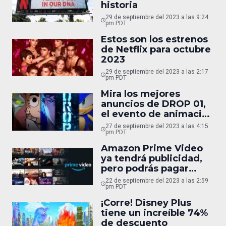
historia
29 de septiembre del 2023 a las 9:24
pm PDT
Estos son los estrenos
de Netflix para octubre
2023
29 de septiembre del 2023 a las 2:17
pm PDT
Mira los mejores
anuncios de DROP 01,
el evento de animación
de Netflix
27 de septiembre del 2023 a las 4:15
pm PDT
Amazon Prime Video
ya tendrá publicidad,
pero podrás pagar
extra para quitarla
22 de septiembre del 2023 a las 2:59
pm PDT
¡Corre! Disney Plus
tiene un increíble 74%
de descuento