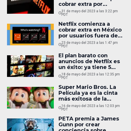
cobrar extra por
usuarios fuera de casa
31 de mayo del 2023 a las 3:22 pm
PDT
Netflix comienza a
cobrar extra en México
por usuarios fuera de
tu casa
23 de mayo del 2023 a las 1:47 pm
PDT
El plan barato con
anuncios de Netflix es
un éxito: ya tiene 5
millones de
18 de mayo del 2023 a las 12:35 pm
suscriptores
PDT
Super Mario Bros. La
Película ya es la cinta
más exitosa de la
historia de México
16 de mayo del 2023 a las 12:03 pm
PDT
PETA premia a James
Gunn por crear
conciencia sobre