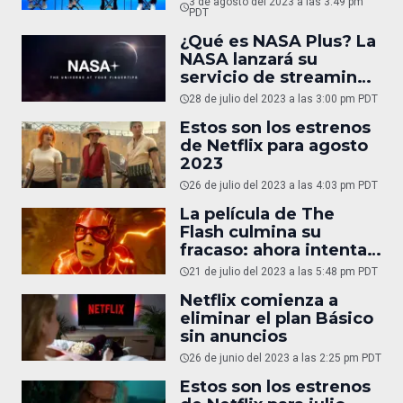
3 de agosto del 2023 a las 3:49 pm
usuarios
PDT
¿Qué es NASA Plus? La
NASA lanzará su
servicio de streaming
gratuito
28 de julio del 2023 a las 3:00 pm PDT
Estos son los estrenos
de Netflix para agosto
2023
26 de julio del 2023 a las 4:03 pm PDT
La película de The
Flash culmina su
fracaso: ahora intenta
venderse como NFT
21 de julio del 2023 a las 5:48 pm PDT
Netflix comienza a
eliminar el plan Básico
sin anuncios
26 de junio del 2023 a las 2:25 pm PDT
Estos son los estrenos