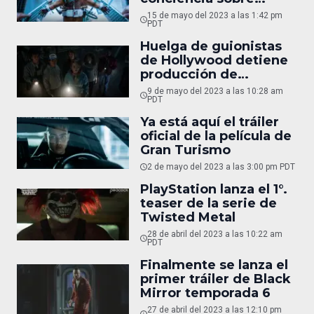
maltrato animal con
15 de mayo del 2023 a las 1:42 pm
Guardians of the
PDT
Galaxy Vol. 3
Huelga de guionistas
de Hollywood detiene
producción de
Stranger Things 5
9 de mayo del 2023 a las 10:28 am
PDT
Ya está aquí el tráiler
oficial de la película de
Gran Turismo
2 de mayo del 2023 a las 3:00 pm PDT
PlayStation lanza el 1°.
teaser de la serie de
Twisted Metal
28 de abril del 2023 a las 10:22 am
PDT
Finalmente se lanza el
primer tráiler de Black
Mirror temporada 6
27 de abril del 2023 a las 12:10 pm