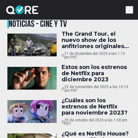
NOTICIAS - CINE Y TV
The Grand Tour, el
nuevo show de los
anfitriones originales
de Top Gear, tampoco
11 de diciembre del 2023 a las 1:15
continuará
pm PST
Estos son los estrenos
de Netflix para
diciembre 2023
22 de noviembre del 2023 a las 10:19
am PST
¿Cuáles son los
estrenos de Netflix
para noviembre 2023?
25 de octubre del 2023 a las 1:00 pm
PDT
¿Qué es Netflix House?