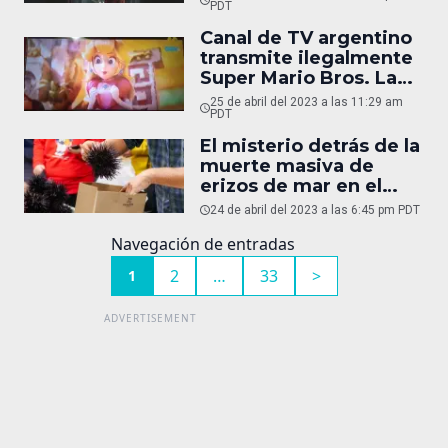
PDT
Canal de TV argentino
transmite ilegalmente
Super Mario Bros. La
Película
25 de abril del 2023 a las 11:29 am
PDT
El misterio detrás de la
muerte masiva de
erizos de mar en el
Caribe finalmente es
24 de abril del 2023 a las 6:45 pm PDT
resuelto
Navegación de entradas
2
…
33
>
1