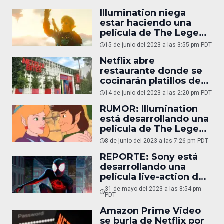
“racista”
Illumination niega
estar haciendo una
película de The Legend
of Zelda
15 de junio del 2023 a las 3:55 pm PDT
Netflix abre
restaurante donde se
cocinarán platillos de
sus series
14 de junio del 2023 a las 2:20 pm PDT
RUMOR: Illumination
está desarrollando una
película de The Legend
of Zelda
8 de junio del 2023 a las 7:26 pm PDT
REPORTE: Sony está
desarrollando una
película live-action de
Spider-Man: Miles
31 de mayo del 2023 a las 8:54 pm
Morales
PDT
Amazon Prime Video
se burla de Netflix por