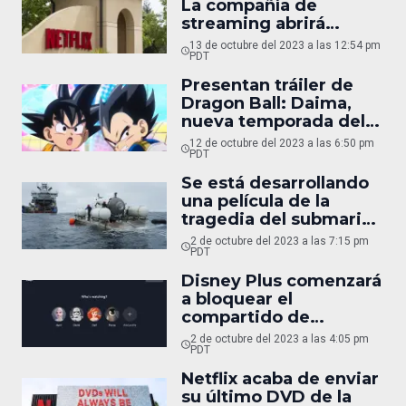
La compañía de
streaming abrirá
centros para vivir
13 de octubre del 2023 a las 12:54 pm
experiencias únicas
PDT
Presentan tráiler de
Dragon Ball: Daima,
nueva temporada del
legendario anime
12 de octubre del 2023 a las 6:50 pm
PDT
Se está desarrollando
una película de la
tragedia del submarino
OceanGate
2 de octubre del 2023 a las 7:15 pm
PDT
Disney Plus comenzará
a bloquear el
compartido de
contraseñas este
2 de octubre del 2023 a las 4:05 pm
noviembre
PDT
Netflix acaba de enviar
su último DVD de la