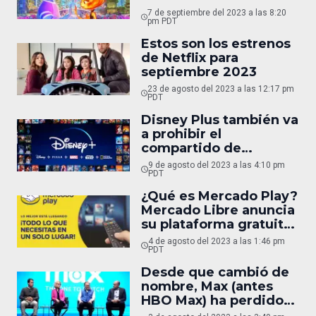
7 de septiembre del 2023 a las 8:20
pm PDT
Estos son los estrenos
de Netflix para
septiembre 2023
23 de agosto del 2023 a las 12:17 pm
PDT
Disney Plus también va
a prohibir el
compartido de
contraseñas
9 de agosto del 2023 a las 4:10 pm
PDT
¿Qué es Mercado Play?
Mercado Libre anuncia
su plataforma gratuita
de streaming de video
4 de agosto del 2023 a las 1:46 pm
PDT
Desde que cambió de
nombre, Max (antes
HBO Max) ha perdido
casi 2 millones de