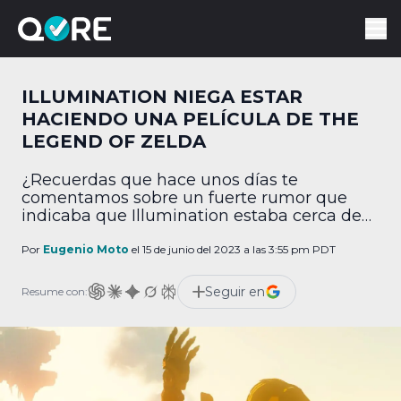
ILLUMINATION NIEGA ESTAR
HACIENDO UNA PELÍCULA DE THE
LEGEND OF ZELDA
¿Recuerdas que hace unos días te
comentamos sobre un fuerte rumor que
indicaba que Illumination estaba cerca de
firmar un acuerdo para crear una película
de The Legend of Zelda? Pues
Por
Eugenio Moto
el 15 de junio del 2023 a las 3:55 pm PDT
lamentablemente, acaba de confirmarse
que esto no es cierto. Verás, hace unos días,
Seguir en
Resume con:
en el podcast The Hot Mic, uno de los
anfitriones, Jeff […]