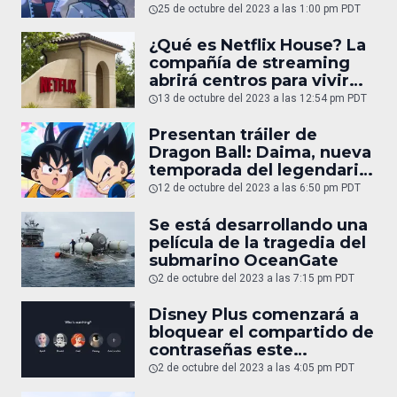
25 de octubre del 2023 a las 1:00 pm PDT
¿Qué es Netflix House? La
compañía de streaming
abrirá centros para vivir
experiencias únicas
13 de octubre del 2023 a las 12:54 pm PDT
Presentan tráiler de
Dragon Ball: Daima, nueva
temporada del legendario
anime
12 de octubre del 2023 a las 6:50 pm PDT
Se está desarrollando una
película de la tragedia del
submarino OceanGate
2 de octubre del 2023 a las 7:15 pm PDT
Disney Plus comenzará a
bloquear el compartido de
contraseñas este
noviembre
2 de octubre del 2023 a las 4:05 pm PDT