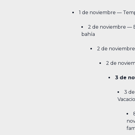
1 de noviembre — Tem
2 de noviembre — B
bahía
2 de noviembr
2 de noviem
3 de n
3 d
Vacaci
nov
fam