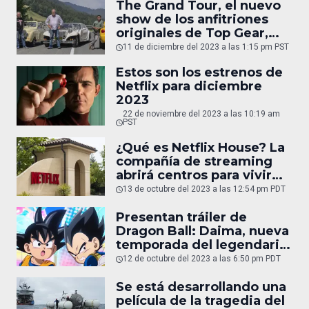
The Grand Tour, el nuevo
show de los anfitriones
originales de Top Gear,
tampoco continuará
11 de diciembre del 2023 a las 1:15 pm PST
Estos son los estrenos de
Netflix para diciembre
2023
22 de noviembre del 2023 a las 10:19 am
PST
¿Qué es Netflix House? La
compañía de streaming
abrirá centros para vivir
experiencias únicas
13 de octubre del 2023 a las 12:54 pm PDT
Presentan tráiler de
Dragon Ball: Daima, nueva
temporada del legendario
anime
12 de octubre del 2023 a las 6:50 pm PDT
Se está desarrollando una
película de la tragedia del