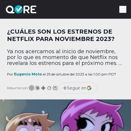
¿CUÁLES SON LOS ESTRENOS DE
NETFLIX PARA NOVIEMBRE 2023?
Ya nos acercamos al inicio de noviembre,
por lo que es momento de que Netflix nos
revelara los estrenos para el próximo mes. Y
vaya que hay muchísimo contenido nuevo,
sobre todo en el ámbito de la animación.
Por
Eugenio Moto
el 25 de octubre del 2023 a las 1:00 pm PDT
¡Échale un ojo a la lista completa! ¿Cuáles
son los estrenos de Netflix para noviembre
Seguir en
Resume con:
2023? Series […]