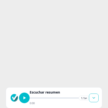
Escuchar resumen
1.1x
▾
0:00