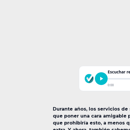
Escuchar 
0:00
Durante años, los servicios d
que poner una cara amigable p
que prohibiría esto, a menos q
extra. Y ahora, también sabe