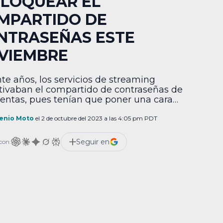
BLOQUEAR EL
MPARTIDO DE
NTRASEÑAS ESTE
VIEMBRE
te años, los servicios de streaming
tivaban el compartido de contraseñas de
uentas, pues tenían que poner una cara
ble para atraer más usuarios. Sin
go, todo acabó este año, cuando Netflix
enio Moto
el 2 de octubre del 2023 a las 4:05 pm PDT
ó que prohibiría esto, a menos que todas
uentas de usuario vivieran bajo el mismo
Seguir en
con:
, o que pagaran extra. Y […]