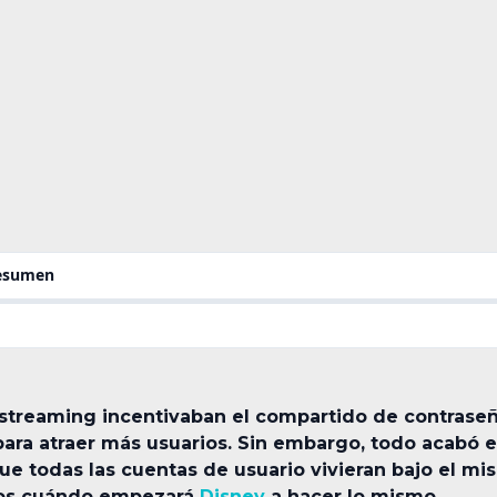
resumen
e streaming incentivaban el compartido de contraseñ
ara atraer más usuarios. Sin embargo, todo acabó es
ue todas las cuentas de usuario vivieran bajo el m
mos cuándo empezará
Disney
a hacer lo mismo.