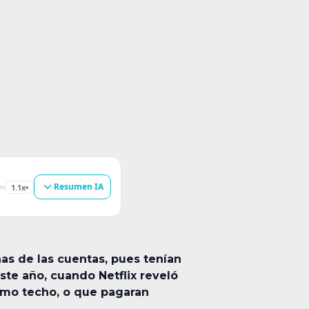
Resumen IA
1.1x
▾
as de las cuentas, pues tenían
te año, cuando Netflix reveló
ismo techo, o que pagaran