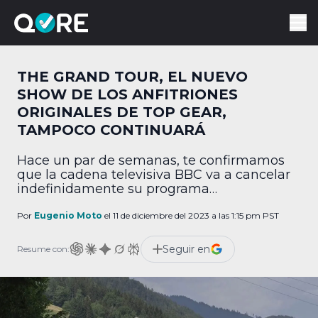
THE GRAND TOUR, EL NUEVO
SHOW DE LOS ANFITRIONES
ORIGINALES DE TOP GEAR,
TAMPOCO CONTINUARÁ
Hace un par de semanas, te confirmamos
que la cadena televisiva BBC va a cancelar
indefinidamente su programa
automovilístico Top Gear, debido a un
accidente en las grabaciones. Pues parece
Por
Eugenio Moto
el 11 de diciembre del 2023 a las 1:15 pm PST
que la maldición continúa, pues Grand Tour,
el nuevo programa de los anfitriones
Seguir en
Resume con:
originales, tampoco continuará. The Grand
Tour también llega a su fin De […]