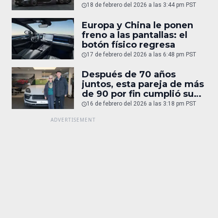
humano
18 de febrero del 2026 a las 3:44 pm PST
Europa y China le ponen
freno a las pantallas: el
botón físico regresa
17 de febrero del 2026 a las 6:48 pm PST
Después de 70 años
juntos, esta pareja de más
de 90 por fin cumplió su
sueño: un Porsche
16 de febrero del 2026 a las 3:18 pm PST