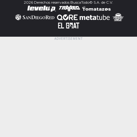
2026 Derechos reservados BuscaTodo© S.A. de C.V.