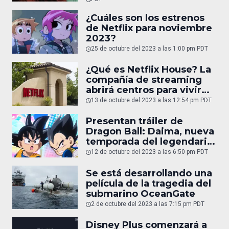
¿Cuáles son los estrenos
de Netflix para noviembre
2023?
25 de octubre del 2023 a las 1:00 pm PDT
¿Qué es Netflix House? La
compañía de streaming
abrirá centros para vivir
experiencias únicas
13 de octubre del 2023 a las 12:54 pm PDT
Presentan tráiler de
Dragon Ball: Daima, nueva
temporada del legendario
anime
12 de octubre del 2023 a las 6:50 pm PDT
Se está desarrollando una
película de la tragedia del
submarino OceanGate
2 de octubre del 2023 a las 7:15 pm PDT
Disney Plus comenzará a