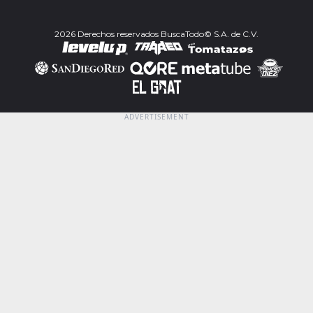
2026 Derechos reservados BuscaTodo© S.A. de C.V.