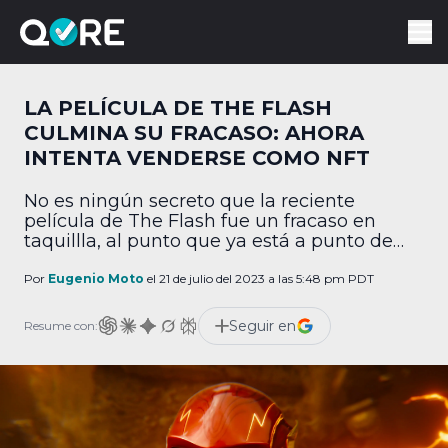
LA PELÍCULA DE THE FLASH
CULMINA SU FRACASO: AHORA
INTENTA VENDERSE COMO NFT
No es ningún secreto que la reciente
película de The Flash fue un fracaso en
taquillla, al punto que ya está a punto de
estrenarse en servicios de streaming a solo
unas semanas de su estreno. Pues bien,
Por
Eugenio Moto
el 21 de julio del 2023 a las 5:48 pm PDT
resulta que Warner Bros. ya tiene otros
planes para recuperar su inversión…
Seguir en
Resume con:
venderla como NFT. Así es, […]