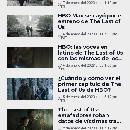
17 de enero del 2023 a las 1:13 pm
PST
HBO Max se cayó por el
estreno de The Last of
Us
16 de enero del 2023 a las 4:08 pm
PST
HBO: las voces en
latino de The Last of Us
son las mismas de los
juegos
16 de enero del 2023 a las 1:06 pm
PST
¿Cuándo y cómo ver el
primer capítulo de The
Last of Us de HBO?
15 de enero del 2023 a las 5:12 pm
PST
The Last of Us:
estafadores roban
datos de víctimas tras
expectativas por la
12 de enero del 2023 a las 4:17 pm