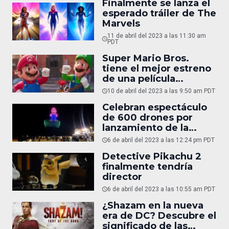
Finalmente se lanza el
esperado tráiler de The
Marvels
11 de abril del 2023 a las 11:30 am
PDT
Super Mario Bros.
tiene el mejor estreno
de una película
animada de todos los
10 de abril del 2023 a las 9:50 am PDT
tiempos
Celebran espectáculo
de 600 drones por
lanzamiento de la
película de Super Mario
6 de abril del 2023 a las 12:24 pm PDT
Bros.
Detective Pikachu 2
finalmente tendría
director
6 de abril del 2023 a las 10:55 am PDT
¿Shazam en la nueva
era de DC? Descubre el
significado de las