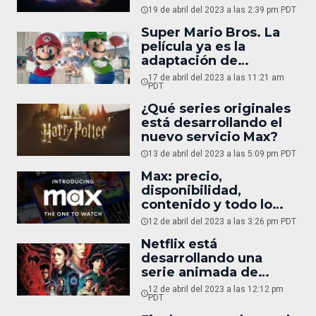
Empire
19 de abril del 2023 a las 2:39 pm PDT
Super Mario Bros. La
película ya es la
adaptación de
videojuegos más
17 de abril del 2023 a las 11:21 am
exitosa de la historia
PDT
¿Qué series originales
está desarrollando el
nuevo servicio Max?
13 de abril del 2023 a las 5:09 pm PDT
Max: precio,
disponibilidad,
contenido y todo lo
que debes saber del
12 de abril del 2023 a las 3:26 pm PDT
nuevo servicio de
Netflix está
Warner Bros.
desarrollando una
Discovery
serie animada de
Stranger Things
12 de abril del 2023 a las 12:12 pm
PDT