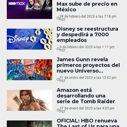
Max sube de precio en
México
28 de febrero del 2023 a las 7:18 pm
PST
Disney se reestructura
y despedirá a 7000
empleados
9 de febrero del 2023 a las 1:11 pm
PST
James Gunn revela
primeros proyectos del
nuevo Universo
Cinemático de DC
31 de enero del 2023 a las 12:02 pm
PST
Amazon está
desarrollando una
serie de Tomb Raider
27 de enero del 2023 a las 4:03 pm
PST
OFICIAL: HBO renueva
The Last of Us para una