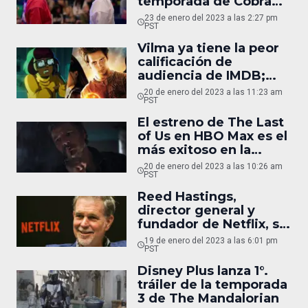
temporada de Cobra
Kai
23 de enero del 2023 a las 2:27 pm
PST
Vilma ya tiene la peor
calificación de
audiencia de IMDB;
supera a Dragon Ball
20 de enero del 2023 a las 11:23 am
Evolution
PST
El estreno de The Last
of Us en HBO Max es el
más exitoso en la
historia de
20 de enero del 2023 a las 10:26 am
Latinoamérica
PST
Reed Hastings,
director general y
fundador de Netflix, se
retira tras 25 años
19 de enero del 2023 a las 6:01 pm
PST
Disney Plus lanza 1°.
tráiler de la temporada
3 de The Mandalorian