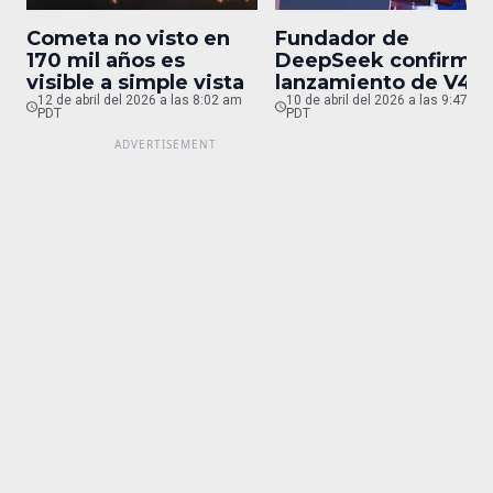
Cometa no visto en
Fundador de
170 mil años es
DeepSeek confirma
visible a simple vista
lanzamiento de V4
12 de abril del 2026 a las 8:02 am
para finales de abril
10 de abril del 2026 a las 9:47 pm
PDT
PDT