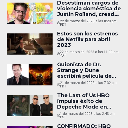
Desestiman cargos de
violencia doméstica de
Justin Roiland, creador
de Rick y Morty
22 de marzo del 2023 a las 8:20 pm
PDT
Estos son los estrenos
de Netflix para abril
2023
22 de marzo del 2023 a las 11:33 am
PDT
Guionista de Dr.
Strange y Dune
escribirá película de
Gears of War de Netflix
21 de marzo del 2023 a las 7:32 pm
PDT
The Last of Us HBO
impulsa éxito de
Depeche Mode en
Spotify
1 de marzo del 2023 a las 2:43 pm
PST
CONFIRMADO: HBO