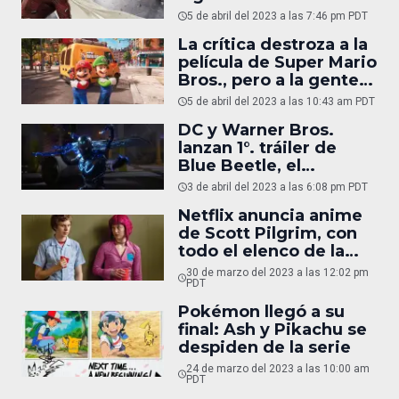
escenas post-créditos
5 de abril del 2023 a las 7:46 pm PDT
de ‘Fury of the Gods’
La crítica destroza a la
película de Super Mario
Bros., pero a la gente
le encanta
5 de abril del 2023 a las 10:43 am PDT
DC y Warner Bros.
lanzan 1°. tráiler de
Blue Beetle, el
superhéroe latino
3 de abril del 2023 a las 6:08 pm PDT
Netflix anuncia anime
de Scott Pilgrim, con
todo el elenco de la
película original
30 de marzo del 2023 a las 12:02 pm
PDT
Pokémon llegó a su
final: Ash y Pikachu se
despiden de la serie
24 de marzo del 2023 a las 10:00 am
PDT