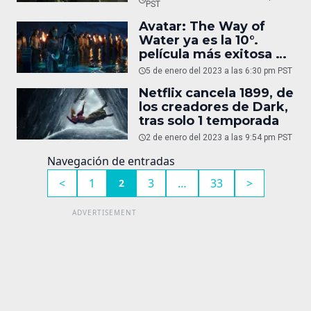
serie de HBO
PST
Avatar: The Way of
Water ya es la 10°.
película más exitosa de
la historia
5 de enero del 2023 a las 6:30 pm PST
Netflix cancela 1899, de
los creadores de Dark,
tras solo 1 temporada
2 de enero del 2023 a las 9:54 pm PST
Navegación de entradas
<
1
3
…
33
>
2