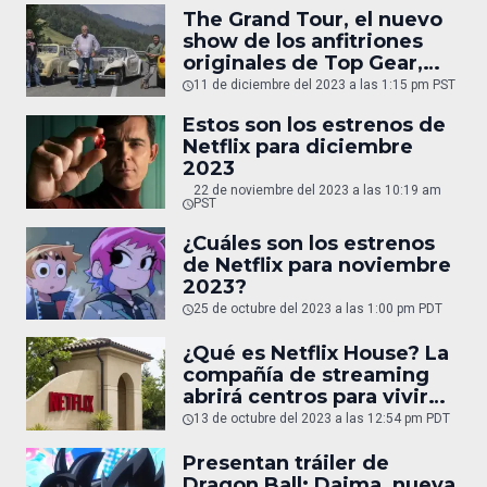
The Grand Tour, el nuevo
show de los anfitriones
originales de Top Gear,
tampoco continuará
11 de diciembre del 2023 a las 1:15 pm PST
Estos son los estrenos de
Netflix para diciembre
2023
22 de noviembre del 2023 a las 10:19 am
PST
¿Cuáles son los estrenos
de Netflix para noviembre
2023?
25 de octubre del 2023 a las 1:00 pm PDT
¿Qué es Netflix House? La
compañía de streaming
abrirá centros para vivir
experiencias únicas
13 de octubre del 2023 a las 12:54 pm PDT
Presentan tráiler de
Dragon Ball: Daima, nueva