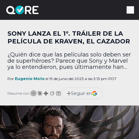
SONY LANZA EL 1°. TRÁILER DE LA
PELÍCULA DE KRAVEN, EL CAZADOR
¿Quién dice que las películas solo deben ser
de superhéroes? Parece que Sony y Marvel
ya lo entendieron, pues últimamente han
empezado a sacar cintas más interesantes
de antihéroes o incluso de villanos. Hoy,
Por
Eugenio Moto
el 19 de junio del 2023 a las 3:13 pm PDT
pudimos ver el primer avance de Kraven, El
Cazador. Por medio de redes sociales, Sony
Seguir en
Resume con:
Pictures reveló el trailer #1 de […]