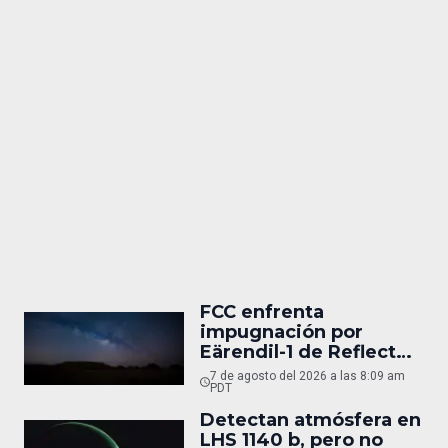
FCC enfrenta
impugnación por
Eärendil-1 de Reflect
Orbital
7 de agosto del 2026 a las 8:09 am
PDT
Detectan atmósfera en
LHS 1140 b, pero no