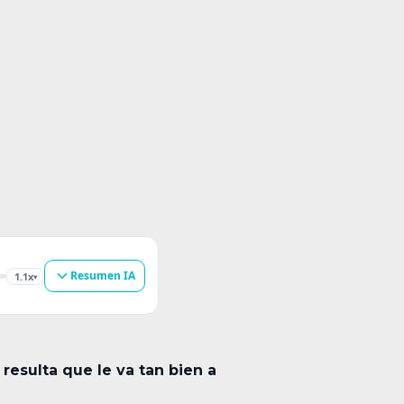
Resumen IA
1.1x
▾
resulta que le va tan bien a