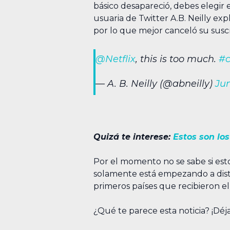
básico desapareció, debes elegir
usuaria de Twitter A.B. Neilly e
por lo que mejor canceló su suscr
@Netflix
, this is too much.
#c
— A. B. Neilly (@abneilly)
Jun
Quizá te interese:
Estos son los
Por el momento no se sabe si esto
solamente está empezando a distr
primeros países que recibieron el
¿Qué te parece esta noticia? ¡Déj