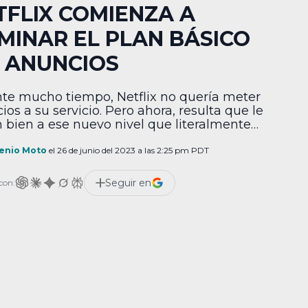
TFLIX COMIENZA A
IMINAR EL PLAN BÁSICO
N ANUNCIOS
te mucho tiempo, Netflix no quería meter
ios a su servicio. Pero ahora, resulta que le
n bien a ese nuevo nivel que literalmente
haciendo que desaparezcan otros. Medios
arios canadienses han empezado a
enio Moto
el 26 de junio del 2023 a las 2:25 pm PDT
tar que el plan básico SIN anuncios de
ix ha desaparecido, por lo que ya no puede
Seguir en
con:
]