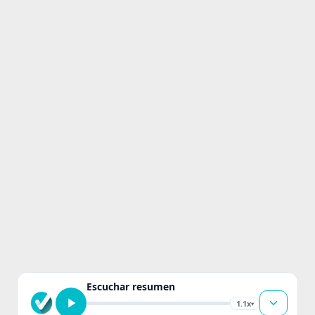
Escuchar resumen
1.1x
▾