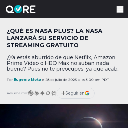
¿QUÉ ES NASA PLUS? LA NASA
LANZARÁ SU SERVICIO DE
STREAMING GRATUITO
¿Ya estás aburrido de que Netflix, Amazon
Prime Video o HBO Max no suban nada
bueno? Pues no te preocupes, ya que acaba
de llegar un nuevo competidor que seguro
te dejará con la boca abierta: NASA Plus. Por
Por
Eugenio Moto
el 28 de julio del 2023 a las 3:00 pm PDT
medio de un comunicado de prensa, la
agencia espacial NASA acaba de revelar su
Seguir en
Resume con:
primer servicio […]