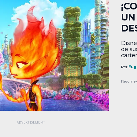
¡C
UN
DE
Disne
de su
carte
no te
ofert
Por
Eug
parec
por t
Resume 