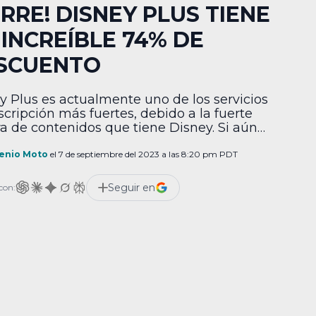
ORRE! DISNEY PLUS TIENE
 INCREÍBLE 74% DE
SCUENTO
y Plus es actualmente uno de los servicios
scripción más fuertes, debido a la fuerte
ra de contenidos que tiene Disney. Si aún
 habías decidido a probarla, una jugosa
a de más de 70% quizá te hará cambiar de
enio Moto
el 7 de septiembre del 2023 a las 8:20 pm PDT
er. Resulta que desde hace unas horas y
iempo limitado, Disney Plus […]
Seguir en
con: