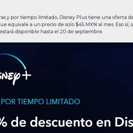
s y por tiempo limitado, Disney Plus tiene una oferta 
que equivale a un precio de solo $45 MXN al mes. Eso sí, s
stará disponible hasta el 20 de septiembre.