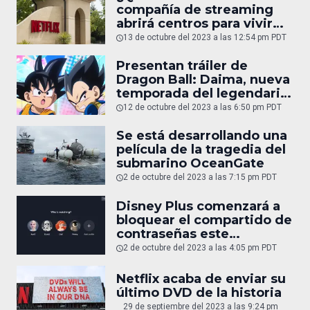
compañía de streaming
abrirá centros para vivir
experiencias únicas
13 de octubre del 2023 a las 12:54 pm PDT
Presentan tráiler de
Dragon Ball: Daima, nueva
temporada del legendario
anime
12 de octubre del 2023 a las 6:50 pm PDT
Se está desarrollando una
película de la tragedia del
submarino OceanGate
2 de octubre del 2023 a las 7:15 pm PDT
Disney Plus comenzará a
bloquear el compartido de
contraseñas este
noviembre
2 de octubre del 2023 a las 4:05 pm PDT
Netflix acaba de enviar su
último DVD de la historia
29 de septiembre del 2023 a las 9:24 pm