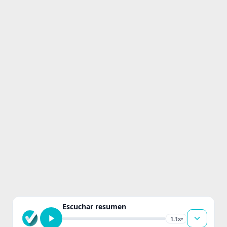
Escuchar resumen
1.1x
▾