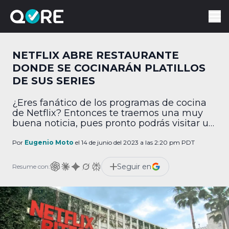
NETFLIX ABRE RESTAURANTE
DONDE SE COCINARÁN PLATILLOS
DE SUS SERIES
¿Eres fanático de los programas de cocina
de Netflix? Entonces te traemos una muy
buena noticia, pues pronto podrás visitar un
restaurante donde se cocinarán platillos de
sus series. Por medio de su blog, Netflix
Por
Eugenio Moto
el 14 de junio del 2023 a las 2:20 pm PDT
anunció la apertura de NETFLIX BITES, que
será un resturante que ofrecerá una
Seguir en
Resume con:
"experiencia gastronómica elevada de
varios de los […]