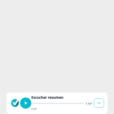
Escuchar resumen
1.1x
▾
0:00