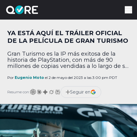
YA ESTÁ AQUÍ EL TRÁILER OFICIAL
DE LA PELÍCULA DE GRAN TURISMO
Gran Turismo es la IP más exitosa de la
historia de PlayStation, con más de 90
millones de copias vendidas a lo largo de su
historia. Y ahora, finalmente vamos a poder
ver una adaptación a la pantalla grande,
Por
Eugenio Moto
el 2 de mayo del 2023 a las 3:00 pm PDT
cuyo 1°. tráiler fue revelado hace unas horas.
Esta mañana, Sony Pictures reveló el tráiler
Seguir en
Resume con:
oficial […]