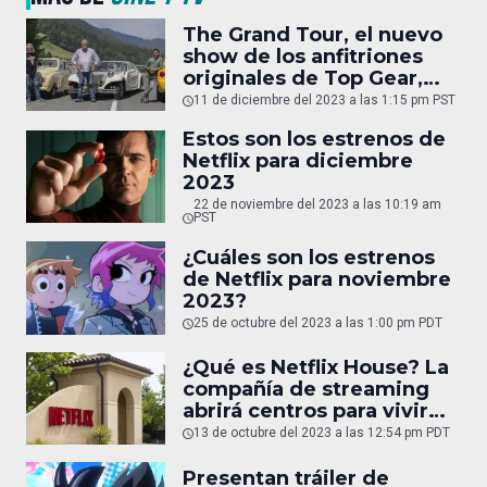
The Grand Tour, el nuevo
show de los anfitriones
originales de Top Gear,
tampoco continuará
11 de diciembre del 2023 a las 1:15 pm PST
Estos son los estrenos de
Netflix para diciembre
2023
22 de noviembre del 2023 a las 10:19 am
PST
¿Cuáles son los estrenos
de Netflix para noviembre
2023?
25 de octubre del 2023 a las 1:00 pm PDT
¿Qué es Netflix House? La
compañía de streaming
abrirá centros para vivir
experiencias únicas
13 de octubre del 2023 a las 12:54 pm PDT
Presentan tráiler de