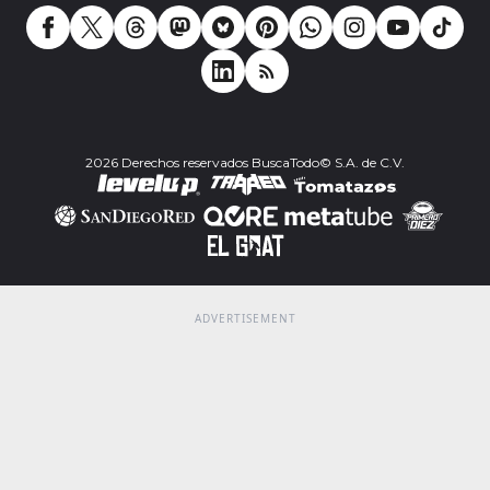
2026 Derechos reservados BuscaTodo© S.A. de C.V.