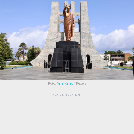
Foto:
Ana Kenk
/ Pexels