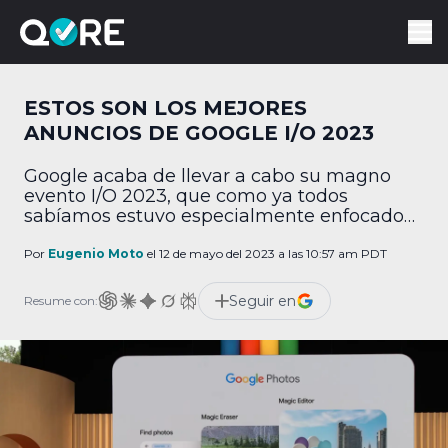
ESTOS SON LOS MEJORES
ANUNCIOS DE GOOGLE I/O 2023
Google acaba de llevar a cabo su magno
evento I/O 2023, que como ya todos
sabíamos estuvo especialmente enfocado
en el uso de la inteligencia artificial, además
de que se revelaron varios dispositivos
Por
Eugenio Moto
el 12 de mayo del 2023 a las 10:57 am PDT
interesantes. Si solo quieres los titulares,
aquí te dejamos los anuncios más
Seguir en
Resume con:
interesantes. Google agrega IA al buscador
Quizá lo más importante […]