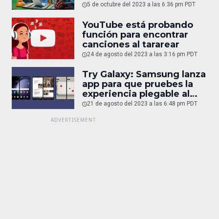
5 de octubre del 2023 a las 6:36 pm PDT
YouTube está probando
función para encontrar
canciones al tararear
24 de agosto del 2023 a las 3:16 pm PDT
Try Galaxy: Samsung lanza
app para que pruebes la
experiencia plegable al
juntar 2 iPhone
21 de agosto del 2023 a las 6:48 pm PDT