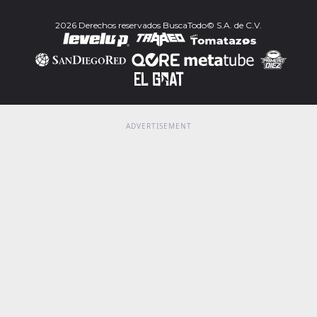
2026 Derechos reservados BuscaTodo© S.A. de C.V.