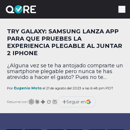
TRY GALAXY: SAMSUNG LANZA APP
PARA QUE PRUEBES LA
EXPERIENCIA PLEGABLE AL JUNTAR
2 IPHONE
¿Alguna vez se te ha antojado comprarte un
smartphone plegable pero nunca te has
atrevido a hacer el gasto? Pues no te
preocupes, pues ahora Samsung te permite
probar la experiencia, aún si tienes iPhone
Por
Eugenio Moto
el 21 de agosto del 2023 a las 6:48 pm PDT
(bueno, más bien iPhones)! ¿De qué trata la
actualización de Try Galaxy? Por medio de
Seguir en
Resume con:
una publicación de blog, Samsung […]