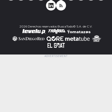
2026 Derechos reservados BuscaTodo© S.A. de C.V.