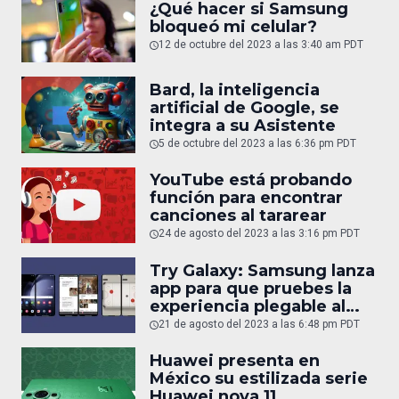
¿Qué hacer si Samsung
bloqueó mi celular?
12 de octubre del 2023 a las 3:40 am PDT
Bard, la inteligencia
artificial de Google, se
integra a su Asistente
5 de octubre del 2023 a las 6:36 pm PDT
YouTube está probando
función para encontrar
canciones al tararear
24 de agosto del 2023 a las 3:16 pm PDT
Try Galaxy: Samsung lanza
app para que pruebes la
experiencia plegable al
juntar 2 iPhone
21 de agosto del 2023 a las 6:48 pm PDT
Huawei presenta en
México su estilizada serie
Huawei nova 11