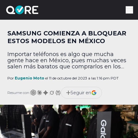
SAMSUNG COMIENZA A BLOQUEAR
ESTOS MODELOS EN MÉXICO
Importar teléfonos es algo que mucha
gente hace en México, pues muchas veces
salen más baratos que comprarlos en los
centros autorizados o las operadoras
telefónicas. Sin embargo, Samsung decidió
Por
Eugenio Moto
el 11 de octubre del 2023 a las 1:16 pm PDT
que ya no va a permitir esto, por lo que va a
castigar severamente a quien lo haga. ¿Qué
Seguir en
Resume con:
teléfonos va a bloquear Samsung en […]