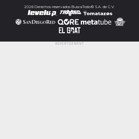
2026 Derechos reservados BuscaTodo© S.A. de C.V.