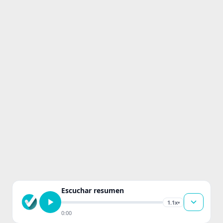
Escuchar resumen
1.1x
▾
0:00