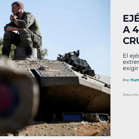
EJ
A 
CR
El ejé
extre
exigi
Por
Hum
Resume 