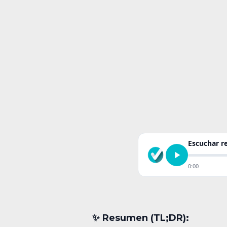
Escuchar 
0:00
✨︎ Resumen (TL;DR):