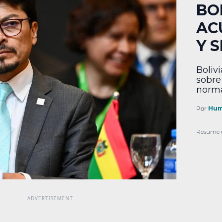
BO
AC
Y 
Boliv
sobre
norma
Por
Hum
Resume 