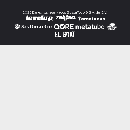
2026 Derechos reservados BuscaTodo© S.A. de C.V.