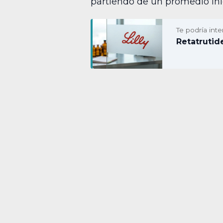
partiendo de un promedio inic
Te podría inte
Retatrutide