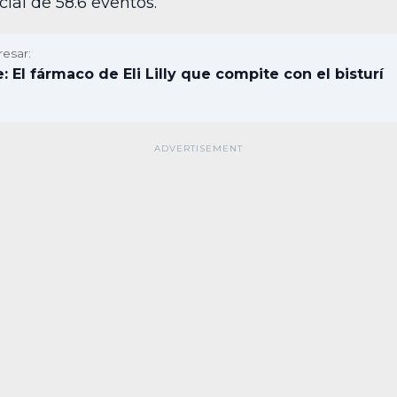
ial de 58.6 eventos.
resar:
: El fármaco de Eli Lilly que compite con el bisturí