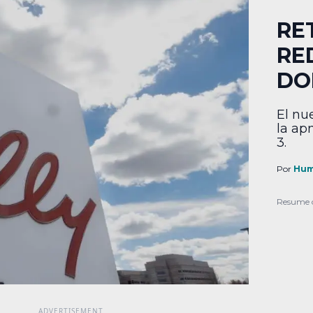
RET
RE
DO
El nu
la ap
3.
Por
Hum
Resume 