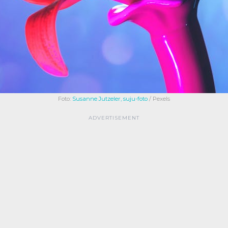
Foto:
Susanne Jutzeler, suju-foto
/ Pexels