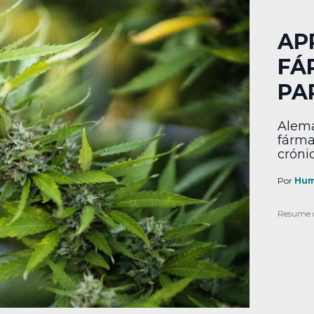
AP
FÁ
PA
Alema
fárma
crónic
Por
Hum
Resume 