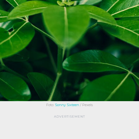
Foto:
Sonny Sixteen
/ Pexels