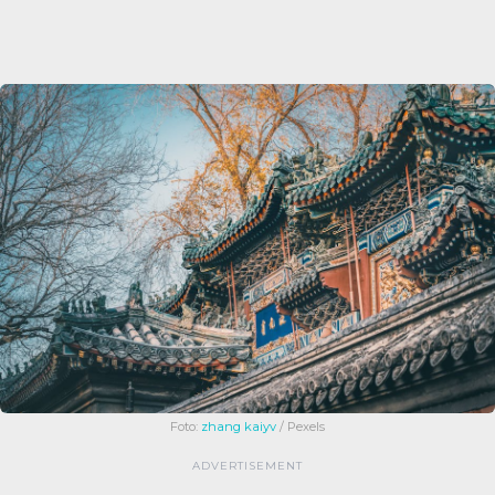
Foto:
zhang kaiyv
/ Pexels