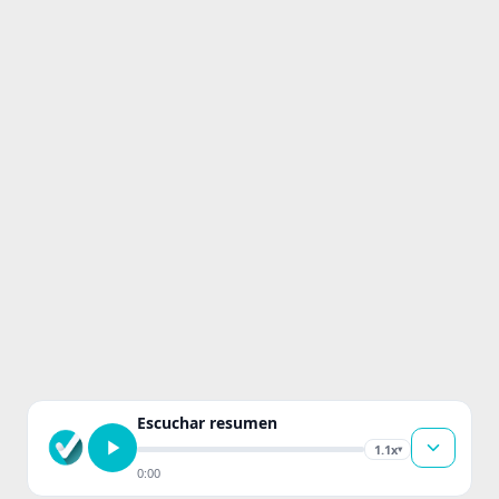
Escuchar resumen
1.1x
▾
0:00