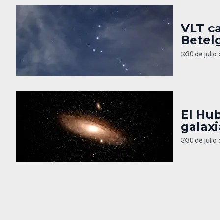
VLT ca
Betel
30 de julio
El Hub
galax
30 de julio