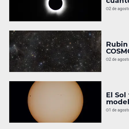
cuánt
2 de agost
Rubin
COSM
2 de agost
El Sol
mode
1 de agost