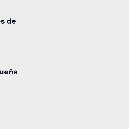
es de
queña