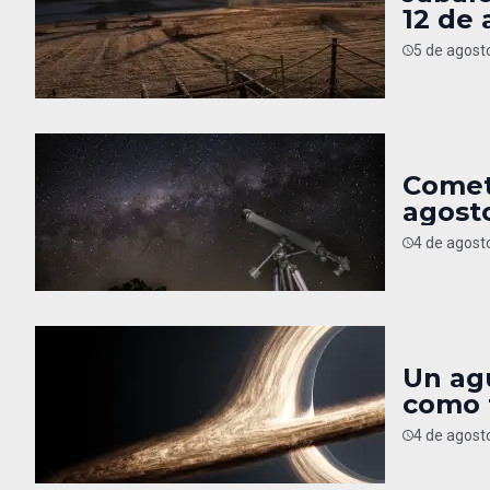
12 de 
5 de agost
Comet
agost
4 de agost
Un agu
como 
4 de agost