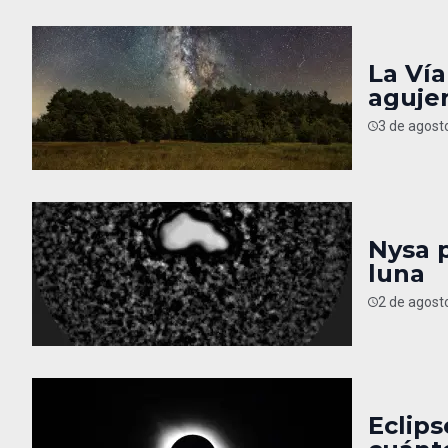
La Vía
aguje
3 de agost
Nysa 
luna
2 de agost
Eclips