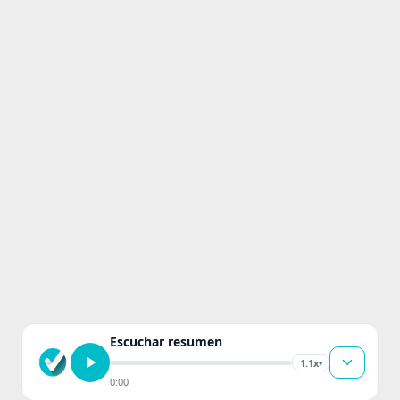
Escuchar resumen
1.1x
▾
0:00