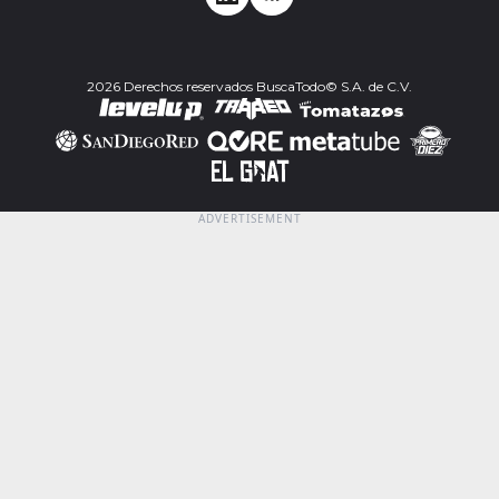
2026 Derechos reservados BuscaTodo© S.A. de C.V.