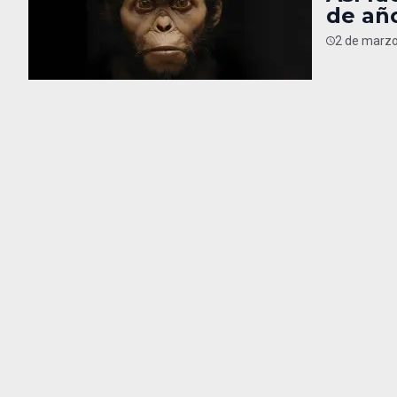
de añ
2 de marzo