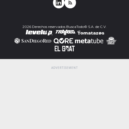
2026 Derechos reservados BuscaTodo© S.A. de C.V.