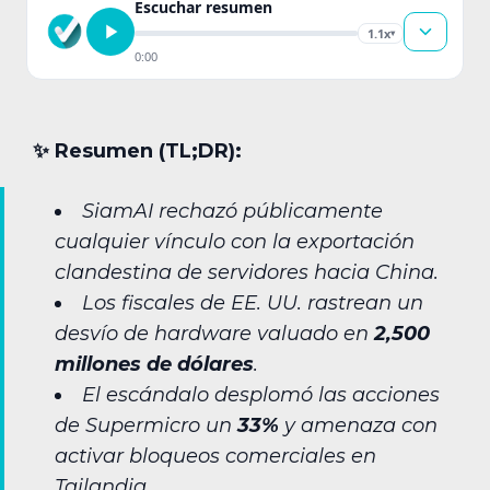
Escuchar resumen
1.1x
▾
0:00
✨︎ Resumen (TL;DR):
SiamAI rechazó públicamente
cualquier vínculo con la exportación
clandestina de servidores hacia China.
Los fiscales de EE. UU. rastrean un
desvío de hardware valuado en
2,500
millones de dólares
.
El escándalo desplomó las acciones
de Supermicro un
33%
y amenaza con
activar bloqueos comerciales en
Tailandia.