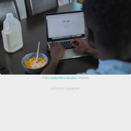
Foto:
cottonbro studio
/ Pexels