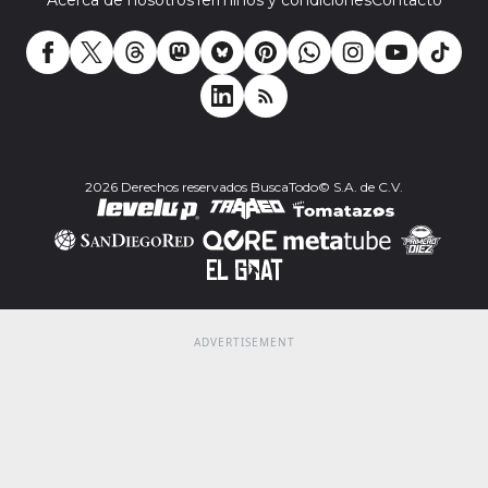
2026 Derechos reservados BuscaTodo© S.A. de C.V.