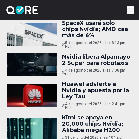
SpaceX usará solo
chips Nvidia; AMD cae
más de 6%
5 de agosto del 2026 a las 8:13 pm
PDT
Nvidia libera Alpamayo
2 Super para robotaxis
4 de agosto del 2026 a las 7:08 pm
PDT
Huawei advierte a
Nvidia y apuesta por la
Ley Tau
4 de agosto del 2026 a las 2:41 pm
PDT
Kimi se apoya en
20,000 chips Nvidia;
Alibaba niega H200
31 de julio del 2026 a las 10:12 pm