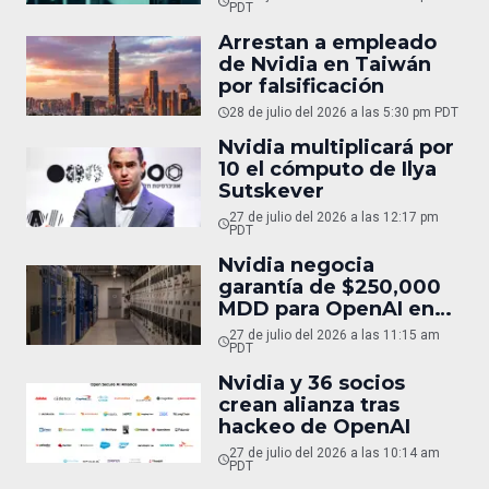
PDT
Arrestan a empleado
de Nvidia en Taiwán
por falsificación
28 de julio del 2026 a las 5:30 pm PDT
Nvidia multiplicará por
10 el cómputo de Ilya
Sutskever
27 de julio del 2026 a las 12:17 pm
PDT
Nvidia negocia
garantía de $250,000
MDD para OpenAI en
Ohio
27 de julio del 2026 a las 11:15 am
PDT
Nvidia y 36 socios
crean alianza tras
hackeo de OpenAI
27 de julio del 2026 a las 10:14 am
PDT