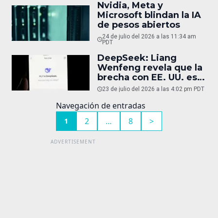
Nvidia, Meta y
Microsoft blindan la IA
de pesos abiertos
24 de julio del 2026 a las 11:34 am
PDT
DeepSeek: Liang
Wenfeng revela que la
brecha con EE. UU. es
de cómputo
23 de julio del 2026 a las 4:02 pm PDT
Navegación de entradas
2
…
8
>
1