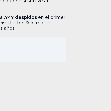
n aún no sustituye al
81,747 despidos
en el primer
issi Letter. Solo marzo
s años.