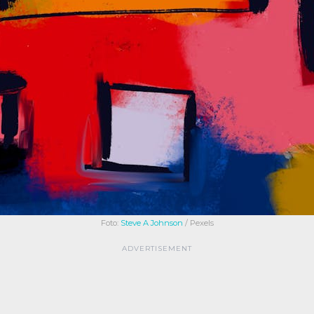
Foto:
Steve A Johnson
/ Pexels