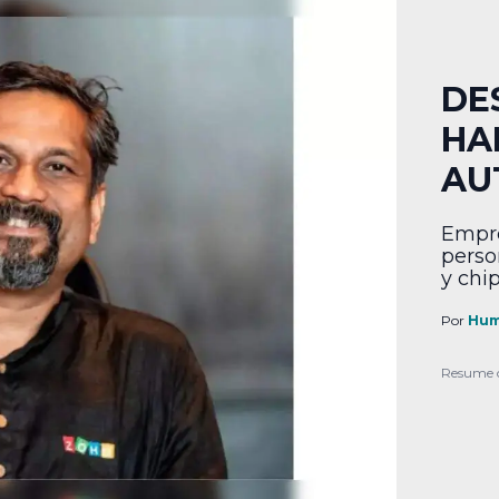
DE
HA
AU
Empre
perso
y chip
recort
Por
Hum
Resume 