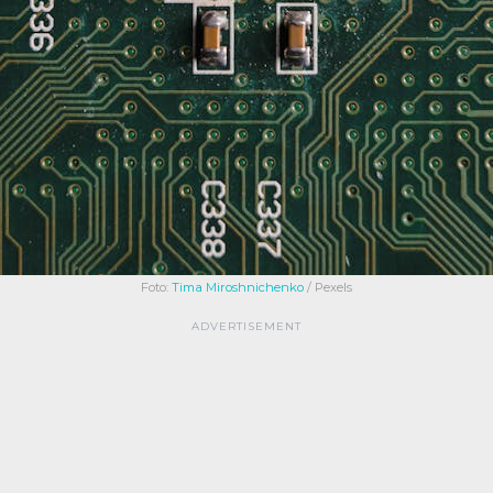
Foto:
Tima Miroshnichenko
/ Pexels