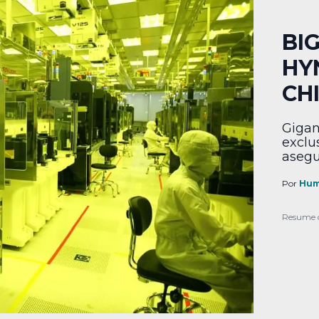
BI
HY
CHI
Gigan
exclu
asegu
Por
Hum
Resume 