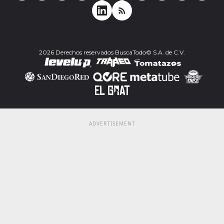
2026 Derechos reservados BuscaTodo© S.A. de C.V.