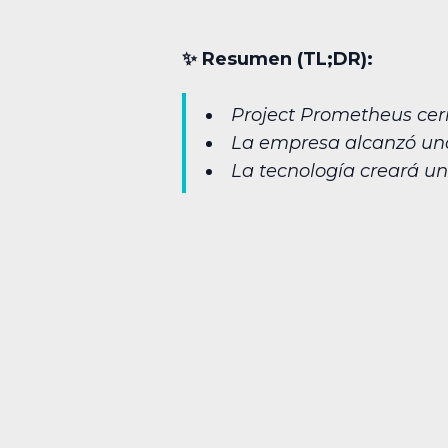
✨︎ Resumen (TL;DR):
Project Prometheus cerr
La empresa alcanzó una 
La tecnología creará un 