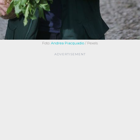
Foto:
Andrea Piacquadio
/ Pexels