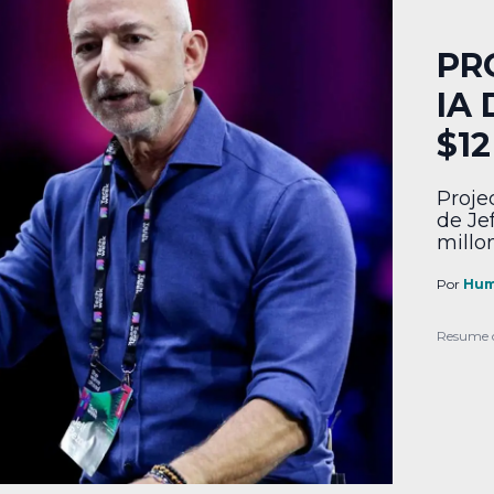
PR
IA
$1
Proje
de Jef
millo
Por
Hum
Resume 