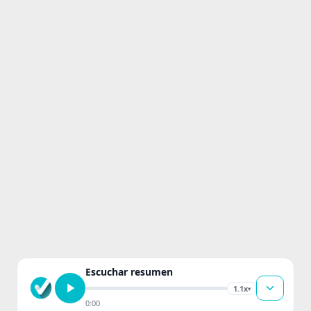
Escuchar resumen
1.1x
▾
0:00