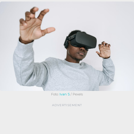
Foto:
Ivan S
/ Pexels