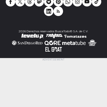
2026 Derechos reservados BuscaTodo© S.A. de C.V.