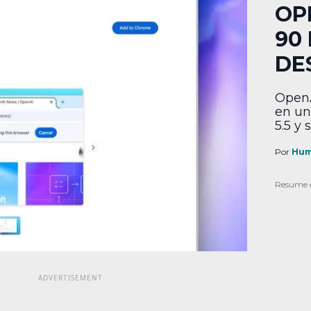
OP
90
DE
OpenA
en un
5.5 y
Por
Hum
Resume 