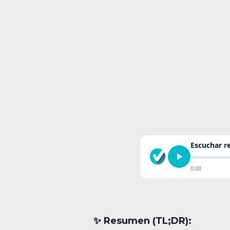
Escuchar 
0:00
✨︎ Resumen (TL;DR):