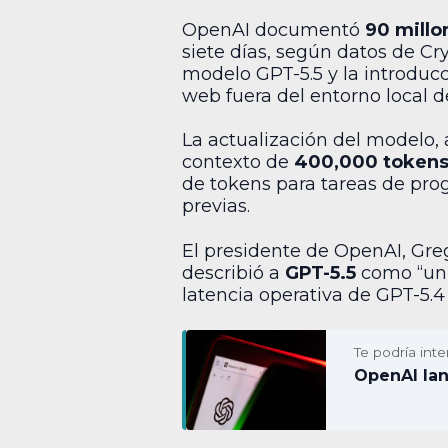
OpenAI documentó
90 millo
siete días, según datos de Cr
modelo GPT-5.5 y la introduc
web fuera del entorno local de
La actualización del modelo, 
contexto de
400,000 token
de tokens para tareas de pro
previas.
El presidente de OpenAI, Greg
describió a
GPT-5.5
como “un 
latencia operativa de GPT-5
Te podría inte
OpenAI lan