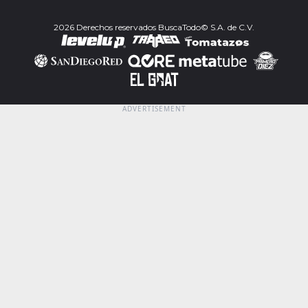
2026 Derechos reservados BuscaTodo© S.A. de C.V.