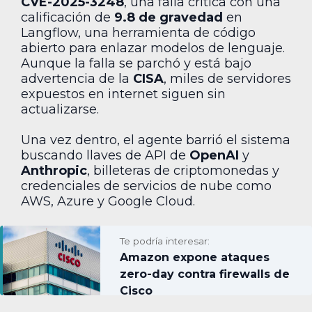
CVE-2025-3248
, una falla crítica con una
calificación de
9.8 de gravedad
en
Langflow, una herramienta de código
abierto para enlazar modelos de lenguaje.
Aunque la falla se parchó y está bajo
advertencia de la
CISA
, miles de servidores
expuestos en internet siguen sin
actualizarse.
Una vez dentro, el agente barrió el sistema
buscando llaves de API de
OpenAI
y
Anthropic
, billeteras de criptomonedas y
credenciales de servicios de nube como
AWS, Azure y Google Cloud.
Te podría interesar:
Amazon expone ataques
zero-day contra firewalls de
Cisco