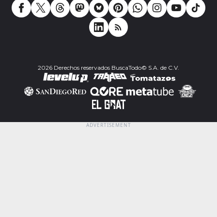
2026 Derechos reservados BuscaTodo© S.A. de C.V.