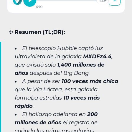
1.1x
▾
0:00
✨︎ Resumen (TL;DR):
El telescopio Hubble captó luz
ultravioleta de la galaxia
MXDFz4.4
,
que existió solo
1,400 millones de
años
después del Big Bang.
A pesar de ser
100 veces más chica
que la Vía Láctea, esta galaxia
formaba estrellas
10 veces más
rápido
.
El hallazgo adelanta en
200
millones de años
el registro de
cuándo las primeras galaxias