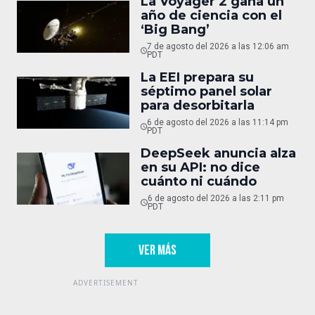
La Voyager 2 gana un
año de ciencia con el
‘Big Bang’
7 de agosto del 2026 a las 12:06 am
PDT
La EEI prepara su
séptimo panel solar
para desorbitarla
6 de agosto del 2026 a las 11:14 pm
PDT
DeepSeek anuncia alza
en su API: no dice
cuánto ni cuándo
6 de agosto del 2026 a las 2:11 pm
PDT
VER MÁS