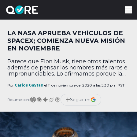
LA NASA APRUEBA VEHÍCULOS DE
SPACEX; COMIENZA NUEVA MISIÓN
EN NOVIEMBRE
Parece que Elon Musk, tiene otros talentos
además de pensar los nombres más raros e
impronunciables. Lo afirmamos porque la
NASA aprobó este martes el uso de la
cápsula Crew Dragon y el cohete Falcon 9
Por
Carlos Gaytan
el 11 de noviembre del 2020 a las 5:30 pm PST
de SpaceX para ir a la Estación Espacial
Internacional. Este hecho convierte a la
Seguir en
Resume con:
empresa de Musk en la […]