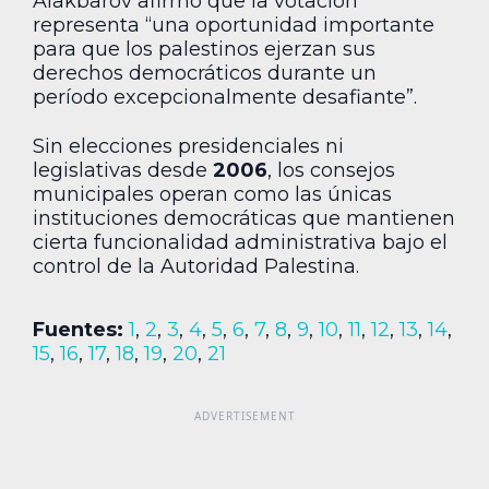
Alakbarov afirmó que la votación
representa “una oportunidad importante
para que los palestinos ejerzan sus
derechos democráticos durante un
período excepcionalmente desafiante”.
Sin elecciones presidenciales ni
legislativas desde
2006
, los consejos
municipales operan como las únicas
instituciones democráticas que mantienen
cierta funcionalidad administrativa bajo el
control de la Autoridad Palestina.
Fuentes:
1
,
2
,
3
,
4
,
5
,
6
,
7
,
8
,
9
,
10
,
11
,
12
,
13
,
14
,
15
,
16
,
17
,
18
,
19
,
20
,
21