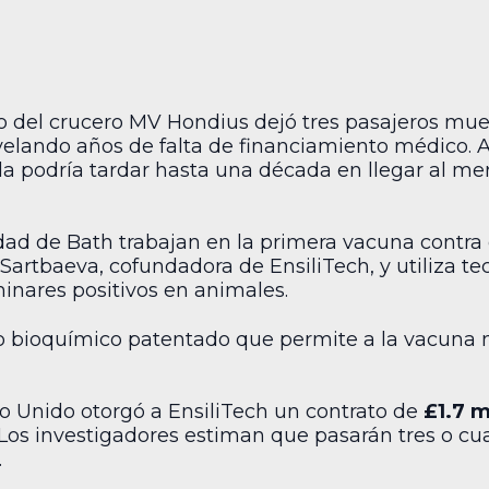
o del crucero MV Hondius dejó tres pasajeros muer
velando años de falta de financiamiento médico. 
da podría tardar hasta una década en llegar al m
dad de Bath trabajan en la primera vacuna contra e
l Sartbaeva, cofundadora de EnsiliTech, y utiliza 
inares positivos en animales.
 bioquímico patentado que permite a la vacuna 
no Unido otorgó a EnsiliTech un contrato de
£1.7 m
Los investigadores estiman que pasarán tres o cua
.