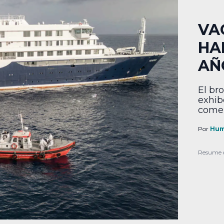
VA
HA
AÑ
El br
exhib
comer
Por
Hum
Resume 