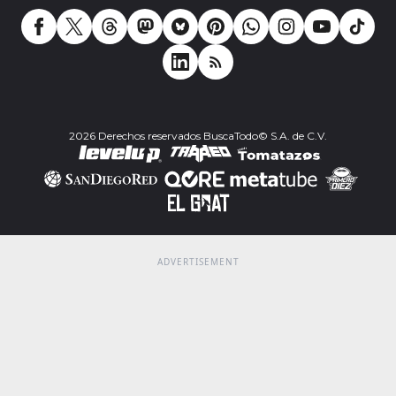
2026 Derechos reservados BuscaTodo© S.A. de C.V.