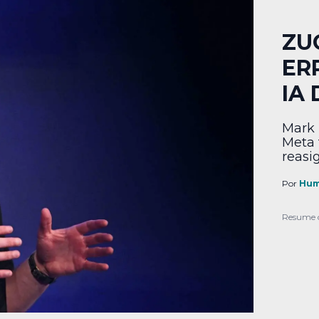
ZU
ER
IA
Mark 
Meta 
reasig
Por
Hum
Resume 