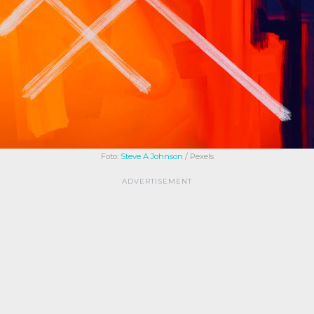
Foto:
Steve A Johnson
/ Pexels