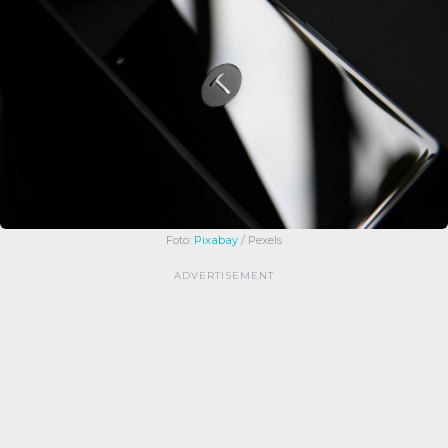
Foto:
Pixabay
/ Pexels