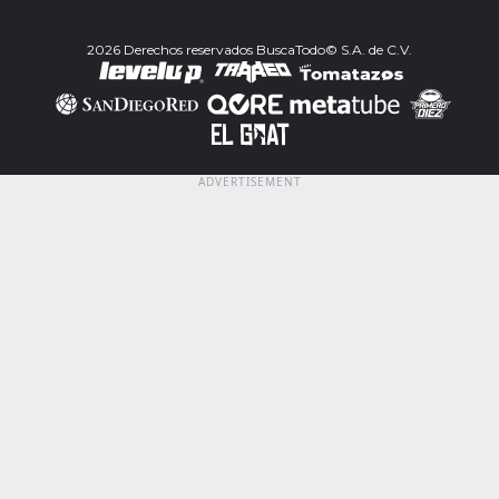
2026 Derechos reservados BuscaTodo© S.A. de C.V.