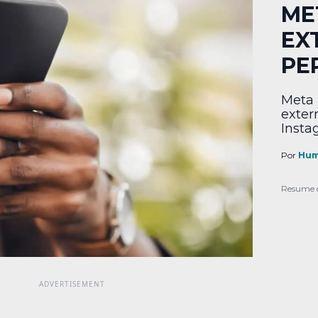
ME
EX
PE
Meta 
exter
Insta
Por
Hum
Resume 