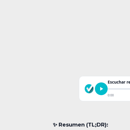
Escuchar 
0:00
✨︎ Resumen (TL;DR):