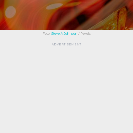
Foto:
Steve A Johnson
/ Pexels