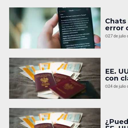
Chats
error 
27 de julio
EE. UU
con c
24 de julio
¿Puede