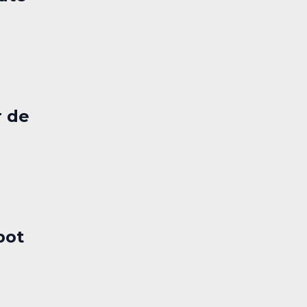
r de
bot