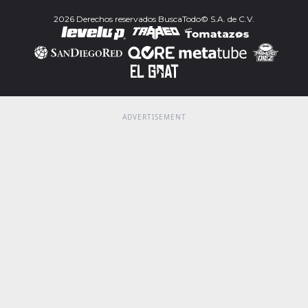
2026 Derechos reservados BuscaTodo© S.A. de C.V.